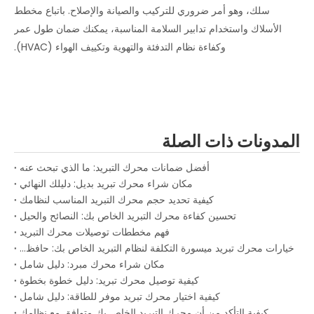
سلك، وهو أمر ضروري للتركيب والصيانة والإصلاح. باتباع مخطط
الأسلاك واستخدام تدابير السلامة المناسبة، يمكنك ضمان طول عمر
وكفاءة نظام التدفئة والتهوية وتكييف الهواء (HVAC).
المدونات ذات الصلة
أفضل ضمانات محرك التبريد: ما الذي تبحث عنه
مكان شراء محرك تبريد بديل: دليلك النهائي
كيفية تحديد حجم محرك التبريد المناسب لنظامك
تحسين كفاءة محرك التبريد الخاص بك: النصائح والحيل
فهم مخططات توصيلات محرك التبريد
خيارات محرك تبريد ميسورة التكلفة لنظام التبريد الخاص بك: حافظ على تشغيل نظامك دون إنفاق الكثير من المال
مكان شراء محرك مبرد: دليل شامل
كيفية توصيل محرك تبريد: دليل خطوة بخطوة
كيفية اختيار محرك تبريد موفر للطاقة: دليل شامل
كيفية التأكد من أن محرك التبريد الخاص بك متوافق مع نظامك