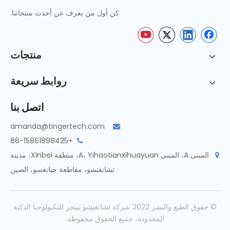
كن أول من يعرف عن أحدث منتجاتنا.
منتجات
روابط سريعة
اتصل بنا
amanda@tingertech.com

+86-15861898425

المبنى A، المبنى A، Yihaotianxihuayuan، منطقة Xinbei، مدينة

تشانغتشو، مقاطعة جيانغسو، الصين
© حقوق الطبع والنشر 2022 شركة تشانغتشو تينجر للتكنولوجيا الذكية
المحدودة، جميع الحقوق محفوظة.