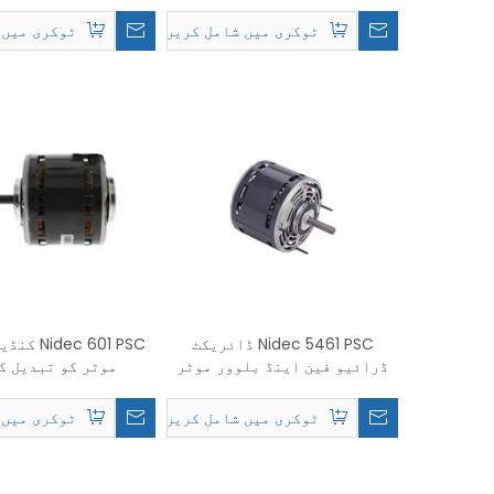
فین موٹر TENV
ondenser Fans Motor
eplacement
ٹوکری میں شامل کریں۔
ٹوکری میں 
Nidec 5461 PSC ڈائریکٹ
ec 601 PSC
ڈرائیو فین اینڈ بلوور موٹر
موٹر کو تبدیل ک
کو تبدیل کریں۔
ٹوکری میں شامل کریں۔
ٹوکری میں 