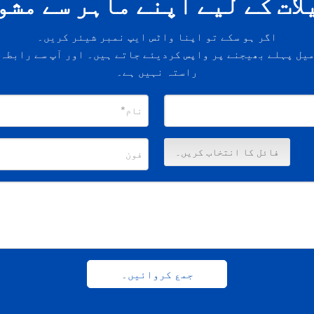
لات کے لیے اپنے ماہر سے مشو
اگر ہو سکے تو اپنا واٹس ایپ نمبر شیئر کریں۔
میل پہلے بھیجنے پر واپس کردیئے جاتے ہیں۔ اور آپ سے رابطہ 
راستہ نہیں ہے۔
فائل کا انتخاب کریں۔
جمع کروائیں۔