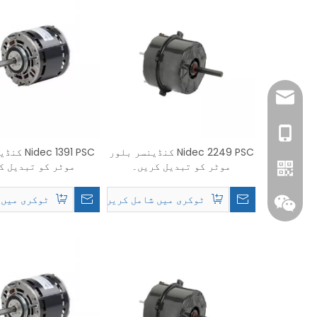
amanda@tinger
+86-1586189842
Nidec 2249 PSC کنڈینسر بلور
c 1391 PSC
موٹر کو تبدیل کریں۔
موٹر کو تبدیل ک
ٹوکری میں شامل کریں۔
ٹوکری میں 