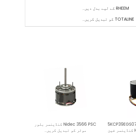
RHEEM کے لیے بدل دیں۔
TOTALINE کو تبدیل کریں۔
5KCP39EGS070S, 3905, 3403,
Nidec 3566 PSC کنڈینسر بلور
HC39GE237 PSC کنڈینسر فین
موٹر کو تبدیل کریں۔