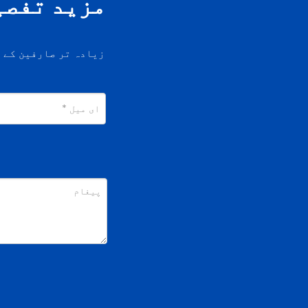
مزید تفصی
زیادہ تر صارفین کے 