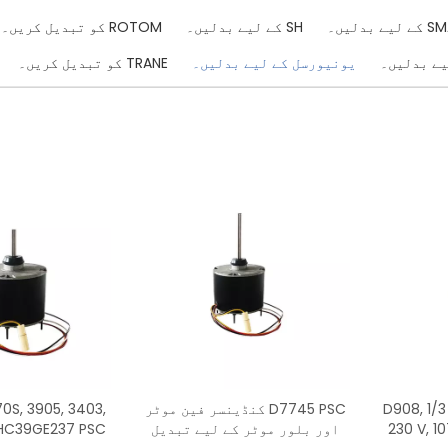
ے بدلیں۔
SH کے لیے بدلیں۔
ROTOM کو تبدیل کریں۔
یونیورسل کے لیے بدلیں۔
TRANE کو تبدیل کریں۔
D908, 1/3
D7745 PSC کنڈینسر فین موٹر
230 V, 1
اور بلور موٹر کے لیے تبدیل