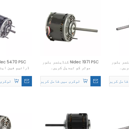
Nide کنڈینسر بلور
Nidec 1971 PSC کنڈینسر بلور
ریں۔
موٹر کو تبدیل کریں۔
ڈرائیو فین این
کو تبدیل
شامل کریں۔
ٹوکری میں شامل کریں۔
ٹوکری 