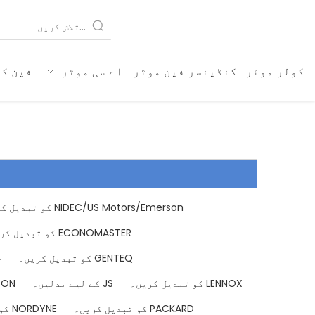
کولر موٹر
کنڈینسر فین موٹر
اے سی موٹر
فین کو
NIDEC/US Motors/Emerson کو تبدیل کریں۔
ECONOMASTER کو تبدیل کریں۔
GENTEQ کو تبدیل کریں۔
ج
LENNOX کو تبدیل کریں۔
JS کے لیے بدلیں۔
DAYTON
PACKARD کو تبدیل کریں۔
NORDYNE کو تبدیل کریں۔