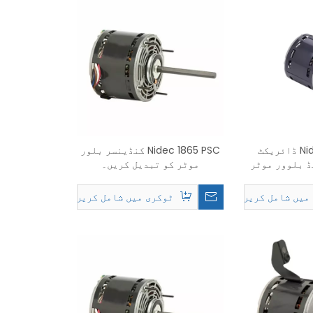
Nidec 5470 PSC ڈائریکٹ
Nidec 1865 PSC کنڈینسر بلور
ڈ بلوور موٹر
موٹر کو تبدیل کریں۔
 کریں۔
میں شامل کریں۔
ٹوکری میں شامل کریں۔