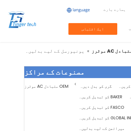
ہمارے بارے
ایک اقتباس
حاصل کریں۔
»
یونیورسل کے لیے بدلیں۔
مصنوعات کے مراکز
>
گری کو بدل دیں۔
OEM متبادل AC موٹرز
BAKER کو تبدیل کریں۔
FASCO کو تبدیل کریں۔
GLOBAL  کو تبدیل کریں۔
میراتھن کے لیے بدلیں۔