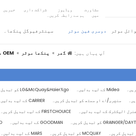
مشاورت
ویڈیوز
شراکت داری
خبریں
میں
ہم سے رابطہ کریں۔
ائل موٹر
دوسری فین موٹر
سینٹرفیوگل پنکھا۔
آپ یہاں ہیں:
گھر
»
پنکھا موٹر
»
OEM متبادل AC موٹرز
Midea کے لیے بدلیں۔
LG&McQuay&HaierΧgo کو تبدیل کریں۔
سنچری/اے او سمتھ کو تبدیل کریں۔
CARRIER کے لیے بدلیں۔
نرل الیکٹرک کے لیے بدلیں۔
FIRSTCHOUICE کے لیے تبدیل کریں۔
GRAINGER/ کو تبدیل کریں۔
GOODMAN کے لیے بدلیں۔
IND
MCQUAY کو تبدیل کریں۔
MARS کے لیے بدلیں۔