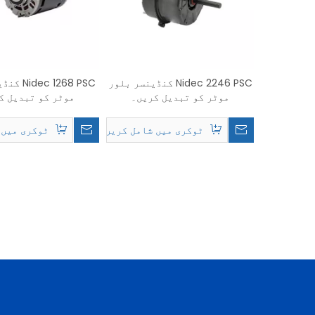
واٹس ایپ
Wechat
Nidec 2246 PSC کنڈینسر بلور
 1268 PSC
موٹر کو تبدیل کریں۔
موٹر کو تبدیل ک
ٹوکری میں شامل کریں۔
ٹوکری میں 