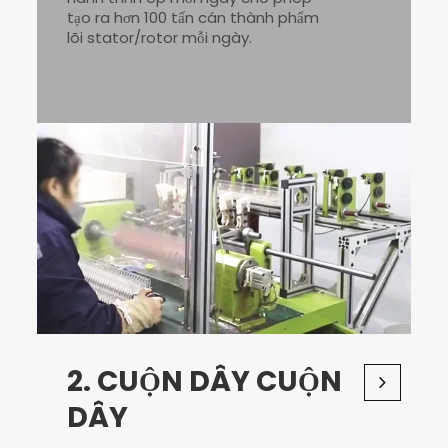
tạo ra hơn 100 tấn cán thành phẩm
lõi stator/rotor mỗi ngày.
2. CUỘN DÂY CUỘN
DÂY