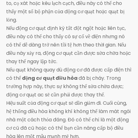
to, cọ xát hoặc kêu lạch cạch, điều này có thể cho
thấy một số bộ phận của động cơ quạt hoặc quạt bị
lỏng.
Nếu động cơ quạt định kỳ tắt đột ngột hoặc liên tục,
điều này có thể cho thấy có sự cố về điện nhưng nó
có thể dễ dàng trở nên tồi tệ hơn theo thời gian. Nếu
điều này xảy ra, động cơ quạt cần được sửa chữa hoặc
thay thế ngay lập tức.
Nếu quạt không quay dù động cơ đã được cấp điện thì
có thể
động cơ quạt điều hòa
đã bị cháy. Trong
trường hợp này, thực sự không thể sửa chữa được;
động cơ quạt ac sẽ cần phải được thay thế.
Hiệu suất của động cơ quạt sẽ dần giảm đi. Cuối cùng,
hệ thống điều hòa không khí không thể làm mát ngôi
nhà một cách thỏa đáng. Đó có thể chỉ là một động
cơ cũ đã cũ hoặc có thể bạn cần nâng cấp bộ điều
hòa lên một mẫu mạnh mẽ hơn.