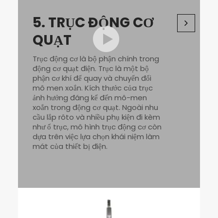
5.
TRỤC ĐỘNG CƠ
QUẠT
Trục động cơ là bộ phận chính trong
động cơ quạt điện. Trục là một bộ
phận cơ khí để quay và chuyển đổi
mô men xoắn. Kích thước của trục
ảnh hưởng đáng kể đến mô-men
xoắn trong động cơ quạt. Ngoài nhu
cầu lắp rôto và nhiều phụ kiện đi kèm
như ổ trục, mô hình trục động cơ còn
dựa trên việc lựa chọn khái niệm làm
mát của thiết bị điện.