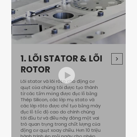
1.
LÕI STATOR & LÕI
ROTOR
Lõi stator và lõi rôto cho động cơ
quạt của chúng tôi được tạo thành
từ các tấm mỏng được đục lỗ bằng
Thép Silicon, các lớp mạ stato và
các lớp rôto được chế tạo bằng máy
đục lỗ tốc độ cao do chính chúng
tôi đầu tư và điều này đóng một vai
trò quan trọng trong chất lượng của
động cơ quạt xoay chiều. Hơn 10 triệu
hành trình ép mỗi ngày cho phép