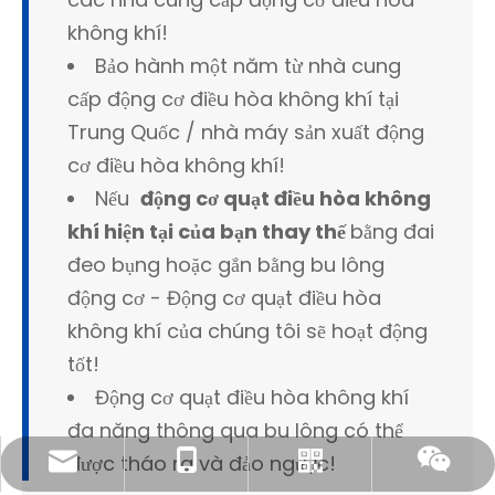
không khí!
Bảo hành một năm từ nhà cung
cấp động cơ điều hòa không khí tại
Trung Quốc / nhà máy sản xuất động
cơ điều hòa không khí!
Nếu
động cơ quạt điều hòa không
khí hiện tại của bạn thay thế
bằng đai
đeo bụng hoặc gắn bằng bu lông
động cơ - Động cơ quạt điều hòa
không khí của chúng tôi sẽ hoạt động
tốt!
Động cơ quạt điều hòa không khí
đa năng thông qua bu lông có thể
được tháo ra và đảo ngược!
amanda@tingertech.com
+86-15861898425
Whatsapp
Wechat