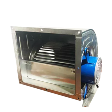
12 inch. Điều này cho phép tốc độ dòng không khí
khung buộc chặt.
của quạt ly tâm lên tới 4.500 m³/h và áp suất tĩnh lên
tới 800 Pa.