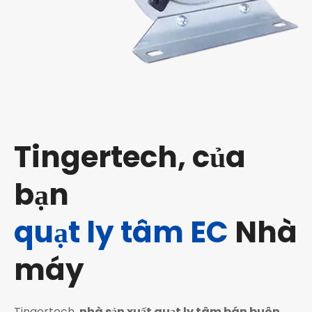
Tingertech, của
bạn
quạt ly tâm EC
Nhà
máy
Tingertech,
nhà sản xuất quạt ly tâm bán buôn