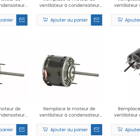
ondensateur
ventilateur à condensateur
ventilateur
6 PSC.
Nidec 2867P PSC.
Nidec
panier
Ajouter au panier
Ajoute
moteur de
Remplace le moteur de
Remplace
ondensateur
ventilateur à condensateur
ventilateur
2 PSC.
Nidec 8904 PSC.
Nidec
panier
Ajouter au panier
Ajoute