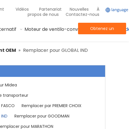
nt
Vidéos
Partenariat
Nouvelles
À
propos de nous
Contactez-nous
Obtenez un
ternatif
Moteur de ventilo-convecteur
Autre moteur de
devis
ent OEM
»
Remplacer pour GLOBAL IND
ur Midea
e transporteur
r FASCO
Remplacer par PREMIER CHOIX
 IND
Remplacer pour GOODMAN
Remplacer pour MARATHON