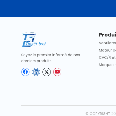
Produi
Ventilate
Moteur de
Soyez le premier informé de nos
CVC/R et
derniers produits.
Marques
© COPYRIGHT 202