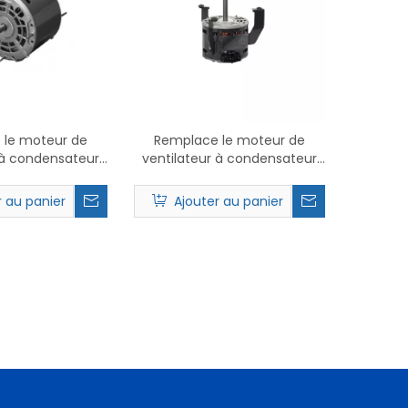
WhatsA
Wecha
 le moteur de
Remplace le moteur de
 à condensateur
ventilateur à condensateur
 1186 PSC.
Nidec 4130 PSC.
r au panier
Ajouter au panier