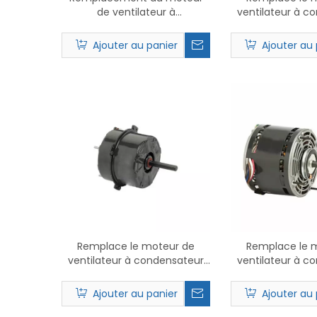
de ventilateur à
ventilateur à c
entraînement direct 3784
Nidec 356
Flex Mount PSC
Ajouter au panier
Ajouter au 
Remplace le moteur de
Remplace le 
ventilateur à condensateur
ventilateur à c
Nidec 2250 PSC.
Nidec 197
Ajouter au panier
Ajouter au 