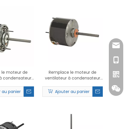
amanda
+86-15
 le moteur de
Remplace le moteur de
 à condensateur
ventilateur à condensateur
 1973 PSC.
Nidec 1861 PSC.
r au panier
Ajouter au panier