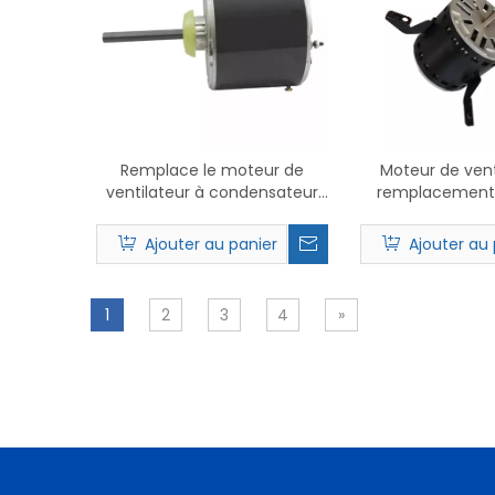
Remplace le moteur de
Moteur de vent
ventilateur à condensateur
remplacement 
Nidec 5462 PSC.
Nidec 378
Ajouter au panier
Ajouter au 
1
2
3
4
»