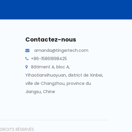
Contactez-nous
amanda@tingertech.com

+86-15861898425

Bâtiment A, bloc A,

Yihaotianxihuayuan, district de Xinbei,
ville de Changzhou, province du
Jiangsu, Chine
DROITS RÉSERVÉS.