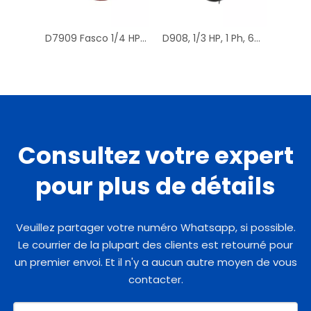
D7909 Fasco 1/4 HP 1075 tr/min climatiseur pompe à chaleur condensateur ventilateur moteur TENV
D908, 1/3 HP, 1 Ph, 60 Hz, 208-230 V, 1075 tr/min, 1 vitesse, 48 cadres, remplacement du moteur des ventilateurs de condenseur
Consultez votre expert
pour plus de détails
Veuillez partager votre numéro Whatsapp, si possible.
Le courrier de la plupart des clients est retourné pour
un premier envoi. Et il n'y a aucun autre moyen de vous
contacter.