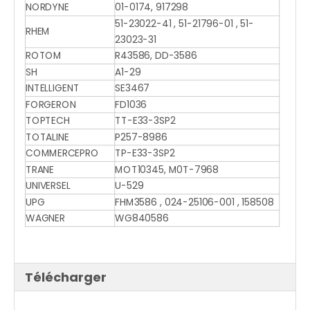
NORDYNE
01-0174, 917298
51-23022-41 , 51-21796-01 , 51-
RHEM
23023-31
ROTOM
R43586, DD-3586
SH
A1-29
INTELLIGENT
SE3467
FORGERON
FD1036
TOPTECH
TT-E33-3SP2
TOTALINE
P257-8986
COMMERCEPRO
TP-E33-3SP2
TRANE
MOT10345, M0T-7968
UNIVERSEL
U-529
UPG
FHM3586 , 024-25106-001 , 158508
WAGNER
WG840586
Télécharger