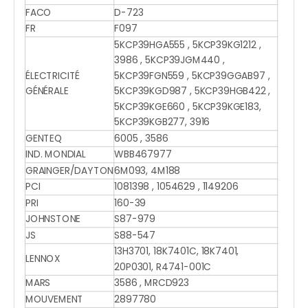
FACO
D-723
FR
F097
5KCP39HGA555 , 5KCP39KG1212 ,
3986 , 5KCP39JGM440 ,
ÉLECTRICITÉ
5KCP39FGN559 , 5KCP39GGAB97 ,
GÉNÉRALE
5KCP39KGD987 , 5KCP39HGB422 ,
5KCP39KGE660 , 5KCP39KGE183,
5KCP39KGB277, 3916
GENTEQ
6005 , 3586
IND. MONDIAL
WBB467977
GRAINGER/DAYTON
6M093, 4M188
PCI
1081398 , 1054629 , 1149206
PRI
160-39
JOHNSTONE
S87-979
JS
S88-547
13H3701, 18K7401C, 18K7401,
LENNOX
20P0301, R4741-001C
MARS
3586 , MRCD923
MOUVEMENT
2897780