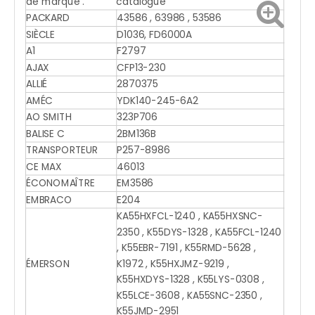
de marque .
catalogue
PACKARD
43586 , 63986 , 53586
SIÈCLE
D1036, FD6000A
A1
F2797
AJAX
CFP13-230
ALLIÉ
2870375
AMÉC
YDK140-245-6A2
AO SMITH
323P706
BALISE C
2BM136B
TRANSPORTEUR
P257-8986
CE MAX
46013
ÉCONOMAÎTRE
EM3586
EMBRACO
E204
KA55HXFCL-1240 , KA55HXSNC-
2350 , K55DYS-1328 , KA55FCL-1240
, K55EBR-7191 , K55RMD-5628 ,
ÉMERSON
K1972 , K55HXJMZ-9219 ,
K55HXDYS-1328 , K55LYS-0308 ,
K55LCE-3608 , KA55SNC-2350 ,
K55JMD-2951