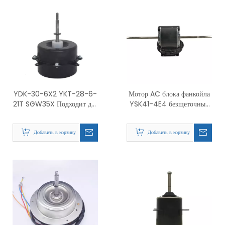
YDK-30-6X2 YKT-28-6-
Мотор AC блока фанкойла
21T SGW35X Подходит для
YSK41-4E4 безщеточный
кондиционера Chigo,
для центральной системы
односкоростной двигатель
кондиционирования
Добавить в корзину
Добавить в корзину
для наружного применения
мощностью 30 Вт.