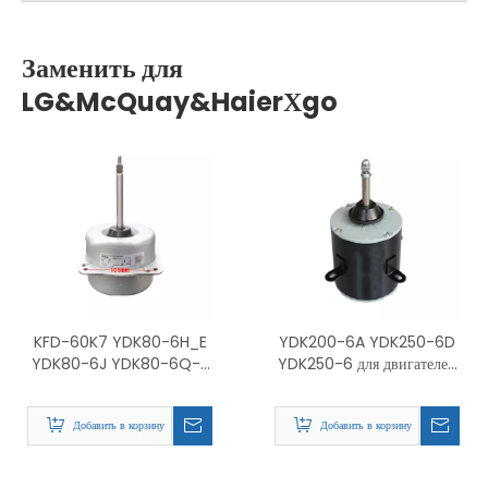
Заменить для
LG&McQuay&HaierΧgo
KFD-60K7 YDK80-6H_E
YDK200-6A YDK250-6D
YDK80-6J YDK80-6Q-2
YDK250-6 для двигателей
Двигатели уличного
вентиляторов Midea 5HP
вентилятора для LG Midea
10HP
Добавить в корзину
Добавить в корзину
Аксессуары для
кондиционирования
воздуха