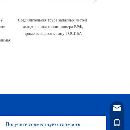
Медные соединен
Медные соединения
трубопроводов для 
 Y-
Соединительная труба запасных частей
Продукция приме
ное
холодильника кондиционера ВРФ,
применяющаяся к типу ТОСИБА
енимая
amanda
+86-15
Получите совместную стоимость