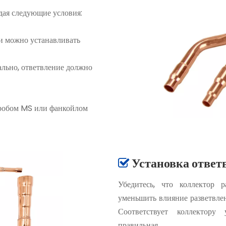
дая следующие условия:
и можно устанавливать
ально, ответвление должно
оробом MS или фанкойлом
Установка ответ

Убедитесь, что коллектор 
уменьшить влияние разветвлен
Соответствует коллектору 
правильная.