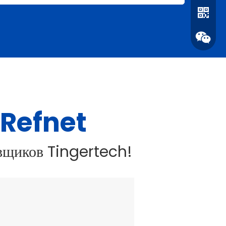
Refnet
 Refnet
WhatsA
авщиков Tingertech!
Вичат