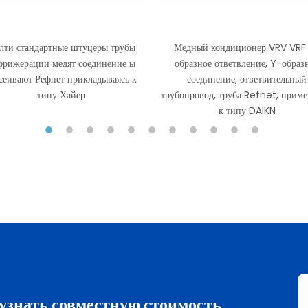
лти стандартные штуцеры трубы
Медный кондиционер VRV VRF
фрижерации медят соединение ы
образное ответвление, Y-образ
сеивают Рефнет прикладываясь к
соединение, ответвительный
типу Хайер
трубопровод, труба Refnet, прим
к типу DAIKN
узнать совместную стоимость