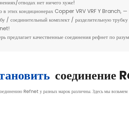
нениях/отводах нет ничего хуже!
во в этих кондиционерах Copper VRV VRF Y Branch, — 
убу / соединительный комплект / разделительную трубку
net!
ерь предлагает качественные соединения рефнет по разу
становить
соединение R
соединению Refnet у разных марок различны. Здесь мы возьмем