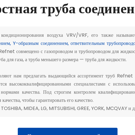
стная труба соедине
м кондиционирования воздуха VRV/VRF, его также называ
нием, Y-образным соединением, ответвительным трубопроводо
efnet совмещено с газопроводом и трубопроводом для жидкост
ба для газа, а труба меньшего размера — труба для жидкости.
оляют нам предлагать выдающийся ассортимент труб Refnet P
ются высококвалифицированными специалистами с использов
 нормами качества. Под строгим контролем квалифицированн
качества, чтобы гарантировать его качество.
, TOSHIBA, MIDEA, LG, MITSUBISHI, GREE, YORK, MCQVAY и д