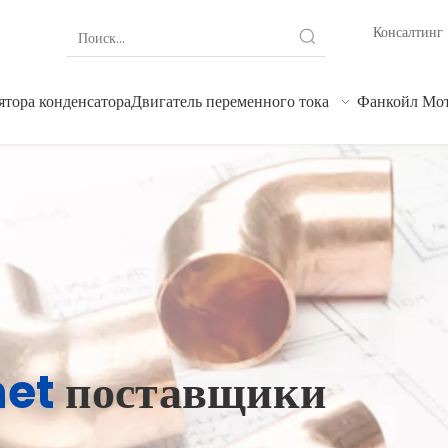
Консалтинг
ятора конденсатора
Двигатель переменного тока
Фанкойл Мо
net
поставщики