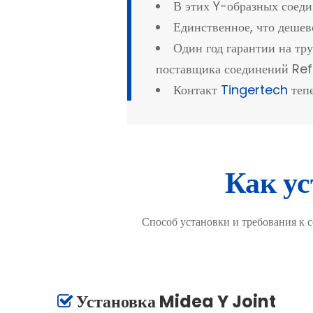
В этих Y-образных соеди
Единственное, что деше
Один год гарантии на тр
поставщика соединений Ref
Контакт
Tingertech
теп
Как у
Способ установки и требования к 
Установка Midea Y Joint
