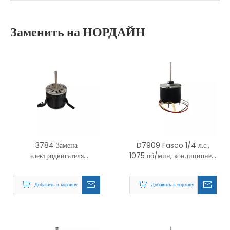
Заменить на НОРДАЙН
3784 Замена
D7909 Fasco 1/4 л.с.,
электродвигателя
1075 об/мин, кондиционер,
вентилятора с прямым
тепловой насос, вентилятор
приводом PSC с гибким
конденсатора, TENV
Добавить в корзину
Добавить в корзину
креплением