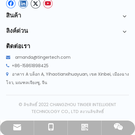
สินค้า
ลิงค์ด่วน
ติดต่อเรา
amanda@tingertech.com

+86-15861898425

อาคาร A บล็อก A, Yihaotianxihuayuan, เขต Xinbei, เมืองฉาง

โจว, มณฑลเจียงซู, จีน
© ลิขสิทธิ์ 2022 CHANGZHOU TINGER INTELLIGENT
TECHNOLOGY CO., LTD สงวนลิขสิทธิ์
amanda@tingertech.com
+86-15861898425
วอทส์แอพพ์
วีแชท