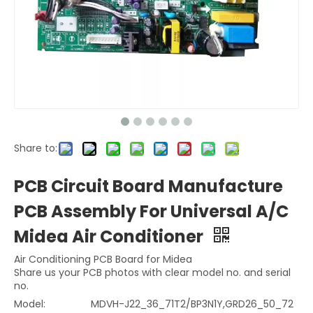
Share to:
PCB Circuit Board Manufacture
PCB Assembly For Universal A/C
Midea Air Conditioner
Air Conditioning PCB Board for Midea
Share us your PCB photos with clear model no. and serial
no.
Model:
MDVH-J22_36_71T2/BP3N1Y,GRD26_50_72