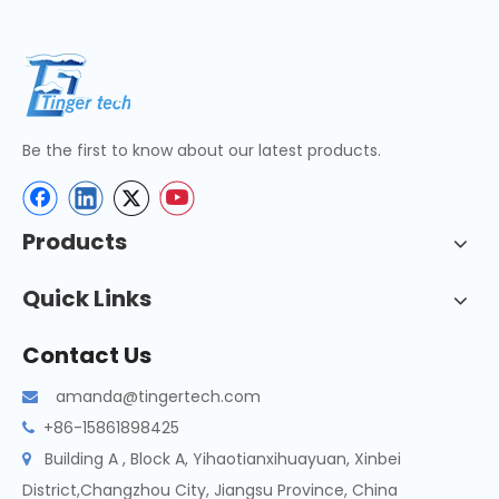
Be the first to know about our latest products.
Products
Quick Links
Contact Us
amanda@tingertech.com

+86-15861898425

Building A , Block A, Yihaotianxihuayuan, Xinbei

District,Changzhou City, Jiangsu Province, China