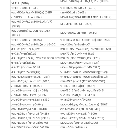
MDVH-V160W/N1-615(TR) D.2（9356）
D.2.1.1.2（5916）
FILTER-8R0.D.1.1（0316）
V-COMS850-MA.2A（4819）
MDV-500W/DSN1-880(G)(0315)
LBB-950.D.1（0402）
V-C0DY280-A-A（1167）
MDV335W/DSN1-8R0.FILTER.D.1.1（7837）
MDV-670W/D2SN1-8V2.D.1.1(V7)
M-JMIP13-DA-A.1（0575）
（9156）
MDVS-252(8)W/DSN1-8S1.D.1.7
MDV-250W/SN1-8R1（9740）
（0312）
FILTER-8R0.D.1.2 （0324）
V-COK920-SLB-A[QBP_SS].D.1.2（2128）
MDV-900W/D2SN1-8X(I).D（9400）
RFD-120W/BP2SN8-D01
KFR-72L/DY-LB(R2).D2
KFR-51L/DY-YA400(D)17122000033573
KF-72L/Y-LB(R2).D2
KFR-72L/BP2DN1Y-V(3).D2
KFR-51L/DY-LB(R2).D217122200001403
KFR-72L/DY-ZA300(R2)（1521）
KF-51L/Y-LB(R2).D2
MDV-125Q4/dPY-C.D.1.1（3311)
KFR-72L/DY-YA400.D2
MDV-130Q4/dPY-C.D.1.1(0320)
KFR-51L/DY-ZA300(R2)
V-KIK130-SAN-C[MB95F698K](5593)
MDV-125Q4/dPY-C.D.1.1（3311)
V-KIK130-SAN-C[MB95F698K](5593)
MDV-130Q4/dPY-C.D.1.1(0320)
KFR-65T2/Y-C3 (17126000000381)
V-CIK28-DAN-T（0322）
V-EIK36-DAE-A[DL]（0917）
V-CIK28-DAN-T[T2]（4069）
KFR-120T2/BP2DN1-TR_D.1.1(4549)
V-CIK28-DAN-TXYE（2865）
V-CIK22-DAN[FUJ] (0478)
V-CIK28-DAN-T-T2.B.1（4369）
V-MIK28-DAN-A(0426)
V-MIK28-DAN-T（0404）
MDV-D36Q4/N1-C.D.1(DZXYE)(2867)
MDV-D28Q2/N1.D.1.1（0443）
CE-MDVD28Q4/N1-C.D.1(0415)
MDV-D28Q4/N1-C.D.1 (0428)
V-CIK335-TXX-B.D.1.1(4609)
MDV-D28Q4/N1-C.D.3（0144）
MDVH-J32T3/TDN1Y-C.D.1.1(0237)
MDV-D36Q4/N1-C.D.1(0379)
MDVD36G/DN1-C.D.1.2(0399)
KFR-130T2/SDY-D(E4)(4329)
KFRd-35G/DV1DP(4)