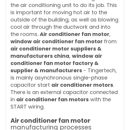
the air conditioning unit to do its job. This
is important for moving hot air to the
outside of the building, as well as blowing
cool air through the ductwork and into
the rooms.
Air conditioner fan motor
,
window air conditioner fan motor
from
air conditioner motor suppliers &
manufacturers china
,
window air
conditioner fan motor factory &
supplier & manufacturers
- Tingertech,
is mainly asynchronous single-phase
capacitor start
air conditioner motors
.
There is an external capacitor connected
in
air conditioner fan motors
with the
START wiring.
Air conditioner fan motor
manufacturing processes