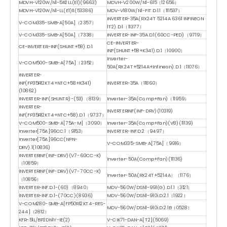
MDVH-V120W/N1-5R2LL(E1)(9663)
MDVH-V200W/N1-615（12656）
MDVH-V120W/N1-LL(E1)Ⅱ(53386)
MDV-V180W/N1-FIT.D.1.1（111537）
INVERTER-35A(RX24T 5214A 6361 INFINEON
V-COM335-SMB-A[50A]（2357）
1T2).D.1（11377）
V-COM335-SMB-A[50A]（7338）
INVERTER-INF-35A.D.1(60CC-PED)（9719）
CE-INVERTER-
CE-INVERTER-INF(SHUNT+58).D.1
INF(SHUNT+58+K341).D.1（10900）
Inverter-
V-COM500-SMB-A[75A]（2352）
50A(RX24T+5214A+Infineon).D.1（11076）
INVERTER-
INF(FP35R12KT4+NTC+58+K341)
INVERTER-35A（11860）
(10862)
INVERTER-INF(SHUNTR)-(53)（8139）
Inverter-35A(Comp+Fan)（11959）
INVERTER-
INVERTERINF(INF-DRV)(10319)
INF(FP35R12KT4+NTC+58).D.1（9737）
V-COM500-SMB-A[75A-M]（3090）
Inverter-35A(Comp+Fan)(V8)(11139)
Inverter[75A]96CC.1（9153）
INVERTER-INF.D.2（9497）
Inverter[75A]96CC(NPN-
V-COM335-SMB-A[75A]（9916）
DRV).1(10836)
INVERTERINF(INF-DRV)(V7-60CC-K)
Inverter-50A(Comp+Fan)(11136)
（10859）
INVERTERINF(INF-DRV)(V7-70CC-K)
Inverter-50A(RX24T+5214A）（1176）
（10856）
INVERTER-INF.D.1-(60)（8940）
MDV-560W/DSN1-991(G).D.1.1（3121）
INVERTER-INF.D.1-(70CC)(8936)
MDV-560W/DSN1-910i.D.2.1（1922）
V-COM280-SMB-A[FP50R12KT4-RES-
MDV-560W/DSN1-910i.D.2.1B（0528）
244]（2812）
KFR-51L/BP2DN1Y-IE(2)
V-CIK71-DAN-A[T2](5069)