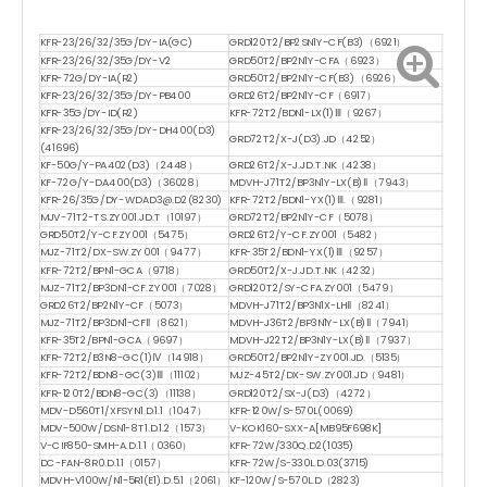
KFR-23/26/32/35G/DY-IA(GC)
GRD120T2/BP2SN1Y-CF(B3)（6921）
KFR-23/26/32/35G/DY-V2
GRD50T2/BP2N1Y-CFA（6923）
KFR-72G/DY-IA(R2)
GRD50T2/BP2N1Y-CF(B3)（6926）
KFR-23/26/32/35G/DY-PB400
GRD26T2/BP2N1Y-CF（6917）
KFR-35G/DY-ID(R2)
KFR-72T2/BDN1-LX(1)Ⅲ（9267）
KFR-23/26/32/35G/DY-DH400(D3)
GRD72T2/X-J(D3).JD（4252）
(41696)
KF-50G/Y-PA402(D3)（2448）
GRD26T2/X-J.JD.T.NK（4238）
KF-72G/Y-DA400(D3)（36028）
MDVH-J71T2/BP3N1Y-LX(B)Ⅱ（7943）
KFR-26/35G/DY-WDAD3@.D2(8230)
KFR-72T2/BDN1-YX(1)Ⅲ.（9281）
MJV-71T2-TS.ZY001.JD.T（10197）
GRD72T2/BP2N1Y-CF（5078）
GRD50T2/Y-CF.ZY001（5475）
GRD26T2/Y-CF.ZY001（5482）
MJZ-71T2/DX-SW.ZY001（9477）
KFR-35T2/BDN1-YX(1)Ⅲ（9257）
KFR-72T2/BPN1-GCA（9718）
GRD50T2/X-J.JD.T.NK（4232）
MJZ-71T2/BP3DN1-CF.ZY001（7028）
GRD120T2/SY-CFA.ZY001（5479）
GRD26T2/BP2N1Y-CF（5073）
MDVH-J71T2/BP3N1X-LHⅡ（8241）
MJZ-71T2/BP3DN1-CFⅡ（8621）
MDVH-J36T2/BP3N1Y-LX(B)Ⅱ（7941）
KFR-35T2/BPN1-GCA（9697）
MDVH-J22T2/BP3N1Y-LX(B)Ⅱ（7937）
KFR-72T2/B3N8-GC(1)Ⅳ（14918）
GRD50T2/BP2N1Y-ZY001.JD.（5135）
KFR-72T2/BDN8-GC(3)Ⅲ（11102）
MJZ-45T2/DX-SW.ZY001.JD（9481）
KFR-120T2/BDN8-GC(3)（11138）
GRD120T2/SX-J(D3)（4272）
MDV-D560T1/XFSYN1.D.1.1（1047）
KFR-120W/S-570L(0069)
MDV-500W/DSN1-8T1.D.1.2（1573）
V-KOK160-SXX-A[MB95F698K]
V-CIF850-SMH-A.D.1.1（0360）
KFR-72W/330Q.D2(1035)
DC-FAN-8R0.D.1.1（0157）
KFR-72W/S-330L.D.03(3715)
MDVH-V100W/N1-5R1(E1).D.5.1（2061）
KF-120W/S-570L.D（2823)