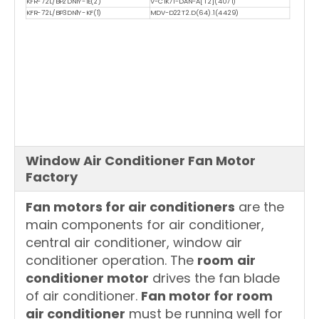
KFR-72L/BP2DN1Y-IE(2)
V-CIK71-DAN-A[T2](4071)
KFR-72L/BP3DN1Y-KF(1)
MDV-D22T2.D(64).1(4429)
Air Conditioning PCB Board,
PCB for Air Conditioner Control Systems, PCB Air conditioner main control
board, Air Conditioner Control Card PCB Circuit Board, Pcba Assembly Pcb Control Board Air
Conditioner, PCB Controller Board for Air Conditioner, Printed Circuit Board (PCBA)
Manufacturer, Air Conditioner Control PCB Assembly Circuit Card Board, Single-Sided PCB Board for
A/C Control Air Conditioner
niversal Pcb Control Board
Window Air Conditioner Fan Motor
Factory
Fan motors for air conditioners
are the
main components for air conditioner,
central air conditioner, window air
conditioner operation. The
room
air
conditioner motor
drives the fan blade
of air conditioner.
Fan motor for room
air conditioner
must be running well for