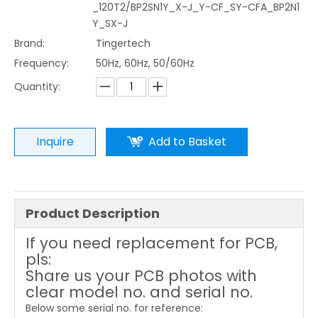
_120T2/BP2SN1Y_X-J_Y-CF_SY-CFA_BP2N1
Y_SX-J
Brand:
Tingertech
Frequency:
50Hz, 60Hz, 50/60Hz
Quantity:
Inquire
Add to Basket
Product Description
If you need replacement for PCB,
pls:
Share us your PCB photos with
clear model no. and serial no.
Below some serial no. for reference: