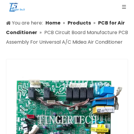
You are here:
Home
»
Products
»
PCB for Air
Conditioner
»
PCB Circuit Board Manufacture PCB
Assembly For Universal A/C Midea Air Conditioner