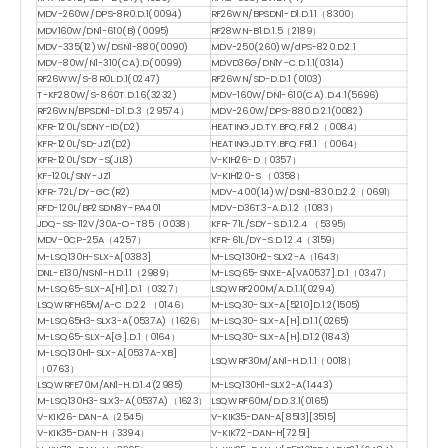
MDV-260W/DPS-8R0.D.1(0094)
RF26WN/BPSDN1-D1.D.1.1（8300）
MDV160W/DN1-610(B)(0095)
RF28WN-B1.D.1.5（2189）
MDV-335(12)W/DSN1-880(0090)
MDV-250(260)W/dPS-820.D.2.1
MDV-80W/N1-310(CA).D(0099)
MDVD36G/DN1Y-C.D.1.1(0314)
RF26WW/S-8R0L.D.1(0247)
RF26WN/SD-D.D.1 (0103)
T-KF280W/S-860T.D.1.6(3232)
MDV-160W/DN1-610(CA).D.4.1(5696)
RF26WN/BPSDN1-D1.D.3（29574）
MDV-260W/DPS-880.D.2.1(0082)
KFR-120L/SDNY-ID(D2)
HEATING.JD.TY.BFQ.FR1.2（0084）
KFR-120L/SD-JZ1(D2)
HEATING.JD.TY.BFQ.FR1.1 （0064）
KFR-120L/SDY-S(JL8)
V-KIH26-D（0357）
KF-120L/SNY-JZ1
V-KIH120-S （0358）
KFR-72L/DY-GC(R2)
MDV-400(14)W/DSN1-830.D.2.2（0691）
RFD-120L/BP2SDN8Y-PA401
MDV-D36T3-A.D.1.2（1083）
JDQ-SS-112V/30A-O-T85（0038）
KFR-71L/SDY-S.D.1.2.4 （5395）
MDV-0CP-25A（4257）
KFR-61L/DY-S.D.1.2.4（3159）
M-LSQ130H-SLX-A[0383]
M-LSQ130H2-SLX2-A（1643）
DNL-E130/NSN1-H.D.1.1（2989）
M-LSQ65-SNXE-A[VA0537].D.1（0347）
M-LSQ65-SLX-A[H1].D.1（0327）
LSQWRF200M/A.D.1.1(0294)
LSQWRFH65M/A-C.D.2.2 （0146）
M-LSQ30-SLX-A[5210]D.1.2(1505)
M-LSQ65H3-SLX3-A(0537A)（1626）
M-LSQ30-SLX-A[H].D.1.1(0265)
M-LSQ65-SLX-A[G].D.1（0164）
M-LSQ30-SLX-A[H].D.1.2(1843)
M-LSQ130H1-SLX-A[0537A-XB]
LSQWRF30M/AN1-H.D.1.1（0018）
（0763）
LSQWRFE70M/AN1-H.D.1.4(2985)
M-LSQ130H1-SLX2-A(1443)
M-LSQ130H3-SLX3-A(0537A)（1623）
LSQWRF60M/D.D.3.1(0165)
V-KIK26-DAN-A（2545）
V-KIK35-DAN-A[8513][3515]
V-KIK35-DAN-H（3394）
V-KIK72-DAN-H[7251]