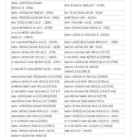
MDV-450(16)W/DSN1-
KFR-120W/S-590.D.2.1（0051）
880.D.2.3（1554）
MDV-V100W/N1-5R1(E1)（2661）
KF-72W/330Q.D2.03（1033）
MDV-500(18)W/D2SN1-8V0（1563）
GR120W/S-E01（42214）
RSJ-200/S-532V.D.1.2 （0281）
KFR-72W/N8-X402（4693）
LSQWRF65M/A-G.D.1.3（0053）
MDV-260W/DSN1-8R0.D.1.1（1301）
V-COTH850-E9V0[AC-
MDV-420W/S-830.D.2.6（0603）
FAN].D.1（0085）
CE-LSQWRF35M/A-H.D.1.2（0290）
MDV-450(16)W/DSN1-880.D.2.1 （1553）
MDV-900W/D2SN1-8X0.D.1.2（6218）
MDVH-V120W/N1-5R1（1041）
MDVH-V80W/N1-310.D.2.2（0011）
MDVH-V140W/SN1-510.D.1.1(3721)
MDVH-V80W/N1-310.D.2.1（3663）
V-EOK160-SXB-B[0537A].11(1898)
V-MOK140-SXB-B[0537A].22（2107）
MDVH-V160W/N1-611(E1)(B).D.1.1(0759)
MDVH-V140W/N1-611i(E1)
V-MOK120-SXB-B[0537A].22（2109）
(IR341).D.1.2(0823)
MDV140W/DN1-610(IR341).D.1.2(1303)
MDV-D120W/S-520.D.2.1(0656)
MDVH-V80W/T4N1-310.D.2.1(2076)
KRSJFB-V140/N1-610.D.1.2(0544)
KFR80W/BP2T4N1-310.D.1.1(0783)
MDVH-V100W/SN1-520(A).D.1(0712)
V-MOK180-DNA-G(GMCC) (0747)
MDVH-V140W/N1-610(E1).D.5.1(0749)
DNL-E130/NSN1-H.D.1.1(2989/803)
MDV160W/DRN1-610.D.1.1(1275)
MDV160W/SN1-510(A).D.1.1 (1998)
ME-P0WER-35A(PS22A78).D
MDV-450(16)W/DSN1-830(1166)
MDV-670W/D2SN1-8V2.D.1.1(9436)
MDV-280W/DSN1-891.D.2.2（2021）
MDV-335(12)W/D2SN1-880.D.1.3（0393）
MDV160W/SN1-610.D.2.2(1169)
MDV-335(12)W/D2SN1-880.D.1.4（1164）
V-COPS280-MA.D.1(0322)
V-COK920-SLB-A[QBP_SS].D.1.2（2128)
MDV-420W/S-830.D.2.2(0537)
V-C0CS280-MA-A.D[PTC] (0396)
MDV-900W/D2SN1-8X0（6219）
LBB-220.D.2（0405）
MDVH-V120W/N1-615(TR)