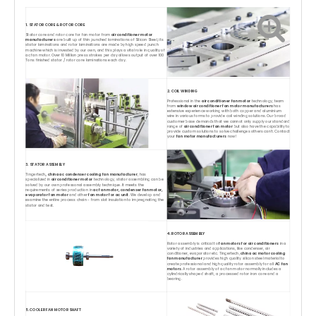
1. STATOR CORE & ROTOR CORE
Stator core and rotor core for fan motor from
air conditioner motor
manufacturers
are built up of thin punched laminations of Silicon Steel, its
stator laminations and rotor laminations are made by high speed punch
machine which is invested by our own, and this plays a vital role in quality of
ac fan motor. Over 10 Million press strokes per day allows output of over 100
Tons finished stator / rotor core laminations each day.
2. COIL WINDING
Professional in the
air conditioner fan motor
technology, team
from
window air conditioner fan motor manufacturers
has
extensive experience working with both copper and aluminium
wire in various forms to provide coil winding solutions. Our broad
customer base demands that we cannot only supply our standard
range of
air conditioner fan motor
but also have the capability to
provide custom solutions to solve challenges others can't. Contact
your
fan motor manufacturers
now!
3. STATOR ASSEMBLY
Tingertech,,
china ac condenser cooling fan manufacturer
, has
specialized in
air conditioner motor
technology, stator assembling can be
solved by our own professonal assembly technique. It meets the
requirements of series production in
ac fan motor, condenser fan motor,
evaporator fan motor
and other
fan motor for ac unit
. We develop and
examine the entire process chain - from slot insulation to impregnating the
stator and test.
4. ROTOR ASSEMBLY
Rotor assembly is critical to
fan motors for air conditioners
in a
variety of industries and applications, like condenser, air
conditioner, evaporator etc. Tingertech,
china ac motor cooling
fan manufacturer
provides high quality silicon steel material to
create professional and high quality rotor assembly for all
AC fan
motors
. A rotor assembly of ac fan motor normally includes a
cylindrically shaped shaft, a processed rotor iron core and a
bearing.
5. COOLER FAN MOTOR SHAFT