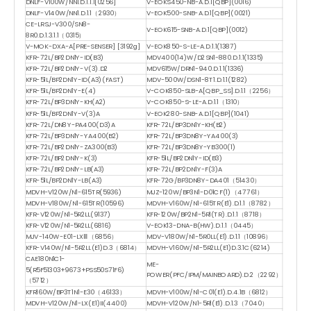
DNLF-V100W/NN1.D.1.1.1[0256]
V-EOKS450-NB-A.D.1[QBP](0016)
DNLF-V140W/NN1.D.1.1（2930）
V-EOK500-SNB-A.D.1[QBP](0021)
CE-LRSJ-V300/SN8-
V-EOK615-SNB-A.D.1[QBP](0012)
8R0.D.1.3.1.1（0315）
V-MOK-DXA-A[PRE-SENSER] [3192g]
V-EOK850-S-LE-A.D.1.1(1387)
KFR-72L/BP2DN1Y-ID(B3)
MDV400(14)W/D2SN1-880.D.1.1(1335)
KFR-72L/BP2DN1Y-V(3).D2
MDV615W/DRN1-940.D.1.1(1336)
KFR-51L/BP2DN1Y-ID(A3)(FAST)
MDV-500W/DSN1-8T1.D.1.1(1282)
KFR-51L/BP2DN1Y-E(4)
V-COK850-SLB-A[QBP_SS].D.1.1（2256）
KFR-72L/BP3DN1Y-KH(A2)
V-COK850-S-LE-A.D.1.1（1310）
KFR-51L/BP2DN1Y-V(3)A
V-EOK280-SNB-A.D.1[QBP](1041)
KFR-72L/DN8Y-PA400(D3)A
KFR-72L/BP3DN1Y-KH(B2)
KFR-72L/BP3DN1Y-YA400(B2)
KFR-72L/BP3DN8Y-YA400(3)
KFR-72L/BP2DN1Y-ZA300(B3)
KFR-72L/BP3DN8Y-YB300(1)
KFR-72L/BP2DN1Y-K(3)
KFR-51L/BP2DN1Y-ID(B3)
KFR-72L/BP2DN1Y-LB(A3)
KFR-72L/BP2DN1Y-F(3)A
KFR-51L/BP2DN1Y-LB(A3)
KFR-72G/BP3DN8Y-DA401（51430）
MDVH-V120W/N1-615TR(5936)
MJZ-120W/BP3N1-D01CF(1)（47761）
MDVH-V180W/N1-615TR(10596)
MDVH-V160W/N1-615TR(E1).D.1.1（8782）
KFR-V120W/N1-5R2LL(9137)
KFR-120W/BP2N1-5R1(TR).D.1.1（8718）
KFR-V120W/N1-5R2LL(6816)
V-EOK13-DNA-B(HW).D.1.1（0445）
MJV-140W-E01-LXⅢ（6856）
MDV-V180W/N1-5R0LL(E1).D.1.1（10896）
KFR-V140W/N1-5R2LL(E1)D.3（6814）
MDVH-V160W/N1-5R2LL(E1)D.3.1C(6214)
CAE180N1C1-
ME-
5(R5F51303+9673+PSS50S71F6)
POWER(PFC/IPM/MAINBOARD).D.2（2292）
（5712）
KFR160W/BP3T1N1-E30（46133）
MDVH-V100W/N1-C01(E1).D.4.1B（6812）
MDVH-V120W/N1-LX(E1)II(4400)
MDVH-V120W/N1-5R1(E1).D.1.3（7040）