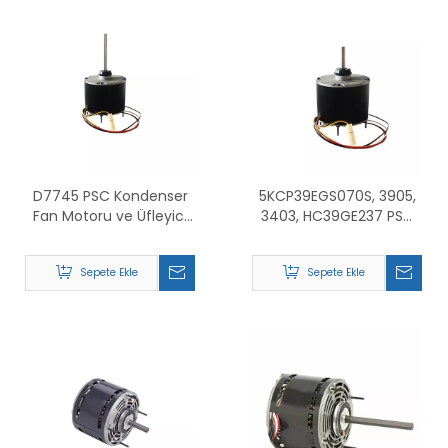
D7745 PSC Kondenser
5KCP39EGS070S, 3905,
Fan Motoru ve Üfleyici
3403, HC39GE237 PSC
Motoru İçin Değiştirin
Kondenser Fan
Motorunun
Sepete Ekle
Sepete Ekle
Değiştirilmesi