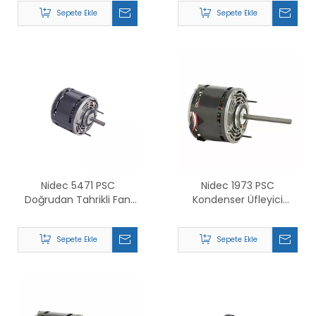
Değiştirin
Sepete Ekle
Sepete Ekle
Nidec 5471 PSC
Nidec 1973 PSC
Doğrudan Tahrikli Fan
Kondenser Üfleyici
ve Üfleyici Motor için
Motoru İçin Değiştirin
Değiştirin
Sepete Ekle
Sepete Ekle