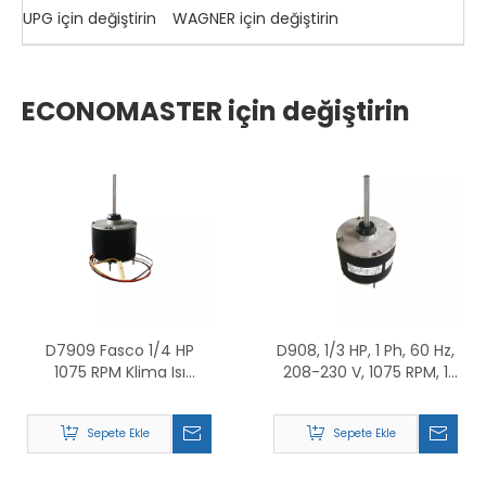
UPG için değiştirin
WAGNER için değiştirin
ECONOMASTER için değiştirin
D7909 Fasco 1/4 HP
D908, 1/3 HP, 1 Ph, 60 Hz,
1075 RPM Klima Isı
208-230 V, 1075 RPM, 1
Pompası Kondenser Fan
Hız, 48 Çerçeve,
Motoru TENV
Kondenser Fan
Sepete Ekle
Sepete Ekle
Motorunun
Değiştirilmesi