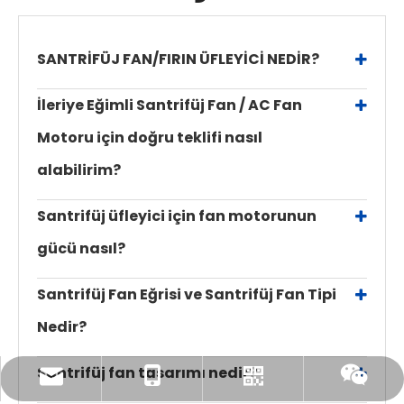
SANTRİFÜJ FAN/FIRIN ÜFLEYİCİ NEDİR?
İleriye Eğimli Santrifüj Fan / AC Fan
Motoru için doğru teklifi nasıl
alabilirim?
Santrifüj üfleyici için fan motorunun
gücü nasıl?
Santrifüj Fan Eğrisi ve Santrifüj Fan Tipi
Nedir?
Santrifüj fan tasarımı nedir?
amanda@tingertech.com
+86-15861898425
Whatsapp
Wechat