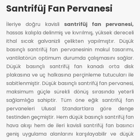
Santrifüj Fan Pervanesi
İleriye doğru kavisli
santrifüj fan pervanesi,
hassas kalıpla delinmiş ve kıvrılmış, yüksek dereceli
ithal sıcak galvanizli çelikten yapılmıştır. Düşük
basınçlı santrifüj fan pervanesinin makul tasarımı,
vantilatörün optimum durumda çalışmasını sağlar.
Düşük basınçlı santrifüj fan kanadı orta disk
plakasına ve uç halkasına perçinleme tutucuları ile
sabitlenmiştir. Düşük basınçlı santrifüj fan pervanesi,
maksimum güçle sürekli dönüş sırasında yeterli
sağlamlığa sahiptir. Tüm öne eğik santrifüj fan
pervaneleri Ulusal Standartlara göre denge
testinden geçmiştir. Hem düşük basınçlı santrifüj fan
hava akışı hem de ileri kavisli santrifüj fan basıncı
geniş uygulama alanlarını karşılayabilir ve düşük