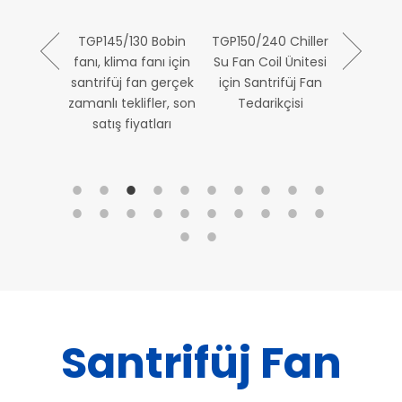
 AC İleri
TGP145/130 Bobin
TGP150/240 Chiller
TGP150/20
trifüj Fan
fanı, klima fanı için
Su Fan Coil Ünitesi
fan / Kli
 Ahşap
santrifüj fan gerçek
için Santrifüj Fan
bobi
j Hava
zamanlı teklifler, son
Tedarikçisi
i Fan
satış fiyatları
Santrifüj Fan