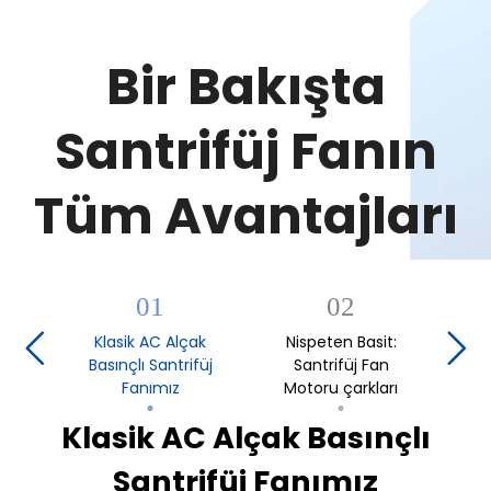
Bir Bakışta
Santrifüj Fanın
Tüm Avantajları
01
02
Klasik AC Alçak
Nispeten Basit:
A
Basınçlı Santrifüj
Santrifüj Fan
Fanımız
Motoru çarkları
Alçak Basınçlı Santrifüj Fan
Özellikler ve Özel Özellikler
Nispeten Basit: Santrifüjlü
Klasik AC Alçak Basınçlı
Santrifüj Fan Motoru
Üfleyici Motor çarkları
Santrifüj Fanımız
Konseptleri
Özellikleri