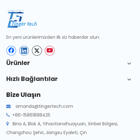
En yeni ürünlerimizden ilk siz haberdar olun.
Ürünler
Hızlı Bağlantılar
Bize Ulaşın
amanda@tingertech.com

+86-15861898425

Bina A, Blok A, Yihaotianxihuayuan, Xinbei Bölgesi,

Changzhou Şehri, Jiangsu Eyaleti, Çin