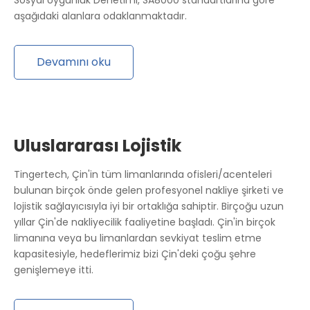
Sosyal Uygunluk Denetimi, SA8000 standartlarına göre
aşağıdaki alanlara odaklanmaktadır.
Devamını oku
Uluslararası Lojistik
Tingertech, Çin'in tüm limanlarında ofisleri/acenteleri
bulunan birçok önde gelen profesyonel nakliye şirketi ve
lojistik sağlayıcısıyla iyi bir ortaklığa sahiptir. Birçoğu uzun
yıllar Çin'de nakliyecilik faaliyetine başladı. Çin'in birçok
limanına veya bu limanlardan sevkiyat teslim etme
kapasitesiyle, hedeflerimiz bizi Çin'deki çoğu şehre
genişlemeye itti.