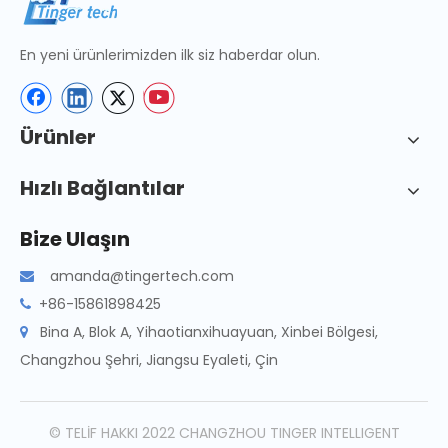
En yeni ürünlerimizden ilk siz haberdar olun.
Ürünler
Hızlı Bağlantılar
Bize Ulaşın
amanda@tingertech.com

+86-15861898425

Bina A, Blok A, Yihaotianxihuayuan, Xinbei Bölgesi,

Changzhou Şehri, Jiangsu Eyaleti, Çin
© TELİF HAKKI 2022 CHANGZHOU TINGER INTELLIGENT