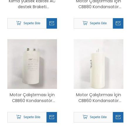
Klima yüksek kaliteli AC
Motor Çalıştırması İçin
destek Braketi
CBB80 Kondansatör
Paslanmaz Çelik
Üreticisi
Köşebentler
Sepete Ekle
Sepete Ekle
Motor Çalıştırması İçin
Motor Çalıştırması İçin
CBB60 Kondansatör
CBB60 Kondansatör
Üreticisi 50μF±5%
Üreticisi 30μF±5%
Sepete Ekle
Sepete Ekle