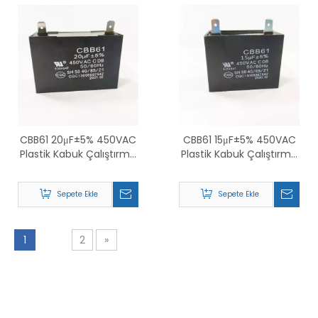
CBB61 20μF±5% 450VAC
CBB61 15μF±5% 450VAC
Plastik Kabuk Çalıştırma
Plastik Kabuk Çalıştırma
Kondansatörü
Kondansatörü
Sepete Ekle
Sepete Ekle
1
2
»