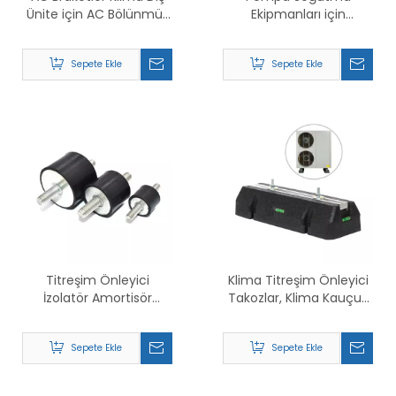
Ünite için AC Bölünmüş
Ekipmanları için
Metal Braket Standı
Muhafaza Tipi Yaylı
İzolatör Titreşim Gürültü
Sepete Ekle
Sepete Ekle
Yalıtımı
Titreşim Önleyici
Klima Titreşim Önleyici
İzolatör Amortisör
Takozlar, Klima Kauçuk
Kauçuk Amortisör
Sönümleme Tabanı,
Ayakları
Klima Titreşim Önleyici
Sepete Ekle
Sepete Ekle