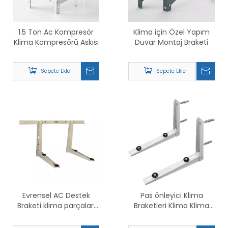
1.5 Ton Ac Kompresör
Klima için Özel Yapım
Klima Kompresörü Askısı
Duvar Montaj Braketi
Sepete Ekle
Sepete Ekle
Evrensel AC Destek
Pas önleyici Klima
Braketi klima parçaları
Braketleri Klima Klima
Pencere Klima braketi
için Açılı Braket